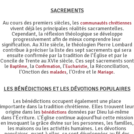
SACREMENTS
Au cours des premiers siècles, les
communautés chrétiennes
vivent déjà les principales réalités sacramentelles.
Cependant, la réflexion théologique se développe
progressivement afin de mieux comprendre leur
signification. Au XIIe siècle, le théologien Pierre Lombard
contribue à préciser la liste des sept sacrements qui sera
ensuite confirmée par la tradition de l’Église et par le
Concile de Trente au XVIe siècle. Ces sept sacrements sont
le
, la
, l’
, la Réconciliation,
Baptême
Confirmation
Eucharistie
l’Onction des
, l’Ordre et le
.
malades
Mariage
LES BÉNÉDICTIONS ET LES DÉVOTIONS POPULAIRES
Les bénédictions occupent également une place
importante dans la tradition chrétienne. Elles trouvent leur
origine dans les
données par Dieu lui-même
bénédictions
dans l’Écriture. L’Église continue aujourd’hui cette mission
en invoquant la grâce divine sur les personnes, les familles,
les maisons ou les activités humaines. Les dévotions
populaires, quant à elles, se sont développées au fil des