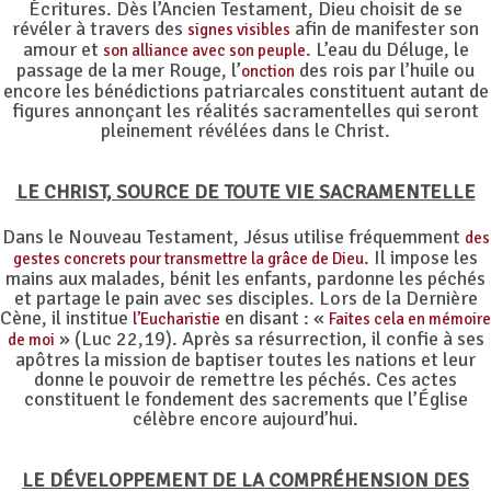
Écritures. Dès l’Ancien Testament, Dieu choisit de se
révéler à travers des
afin de manifester son
signes visibles
amour et
. L’eau du Déluge, le
son alliance avec son peuple
passage de la mer Rouge, l’
des rois par l’huile ou
onction
encore les bénédictions patriarcales constituent autant de
figures annonçant les réalités sacramentelles qui seront
pleinement révélées dans le Christ.
LE CHRIST, SOURCE DE TOUTE VIE SACRAMENTELLE
Dans le Nouveau Testament, Jésus utilise fréquemment
des
. Il impose les
gestes concrets pour transmettre la grâce de Dieu
mains aux malades, bénit les enfants, pardonne les péchés
et partage le pain avec ses disciples. Lors de la Dernière
Cène, il institue
en disant : «
l’Eucharistie
Faites cela en mémoire
» (Luc 22,19). Après sa résurrection, il confie à ses
de moi
apôtres la mission de baptiser toutes les nations et leur
donne le pouvoir de remettre les péchés. Ces actes
constituent le fondement des sacrements que l’Église
célèbre encore aujourd’hui.
LE DÉVELOPPEMENT DE LA COMPRÉHENSION DES